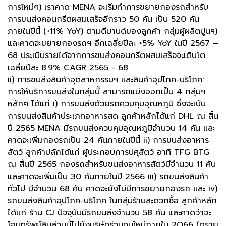
การใหม่ๆ) เราคาด MENA จะเริ่มทำการขยายกองรถสำหรับ
การขนส่งคอนกรีตผสมเสร็จอีกราว 50 คัน เป็น 520 คัน
ภายในปีนี้ (+11% YoY) ตามดีมานด์ของลูกค้า กลุ่มผู้ผลิตปูนฯ)
และคาดจะขยายกองรถฯ อีกเฉลี่ยปีละ +5% YoY ในปี 2567 –
68 ประเมินรายได้จากการขนส่งคอนกรีตผสมเสร็จจะเติบโต
เฉลี่ยปีละ 8.9% CAGR 2565 - 68
ii) การขนส่งสินค้าอุตสาหกรรมฯ และสินค้าอุปโภค-บริโภค:
การให้บริการขนส่งในกลุ่มนี้ สามารถแบ่งออกเป็น 4 กลุ่มฯ
หลักๆ ได้แก่ i) การขนส่งด้วยรถควบคุมอุณหภูมิ ซึ่งจะเน้น
การขนส่งสินค้าประเภทอาหารสด ลูกค้าหลักได้แก่ DHL ณ สิ้น
ปี 2565 MENA มีรถขนส่งควบคุมอุณหภูมิจำนวน 14 คัน และ
คาดจะเพิ่มกองรถเป็น 24 คันภายในปีนี้ ii) การขนส่งอาหาร
สัตว์ ลูกค้าปลักได้แก่ ผู้ประกอบการปศุสัตว์ อาทิ TFG BTG
ณ สิ้นปี 2565 กองรถสำหรับขนส่งอาหารสัตว์มีจำนวน 11 คัน
และคาดจะเพิ่มเป็น 30 คันภายในปี 2566 iii) รถขนส่งสินค้า
ทั่วไป มีจำนวน 68 คัน คาดจะยังไม่มีการขยายกองรถ และ iv)
รถขนส่งสินค้าอุปโภค-บริโภค ในกลุ่มร้านสะดวกซื้อ ลูกค้าหลัก
ได้แก่ ร้าน CJ ปัจจุบันมีรถขนส่งจำนวน 58 คัน และคาดว่าจะ
โอนทรัพย์สินส่วนนี้ไปยังบริษัทร่วมทุนใหม่ภายใน 2Q66 (ดูราย