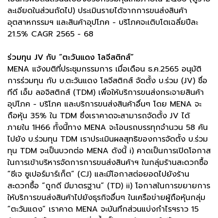
ละเอียดในส่วนถัดไป) ประเมินรายได้จากการขนส่งสินค้า
อุตสาหกรรมฯ และสินค้าอุปโภค - บริโภคจะเติบโตเฉลี่ยปีละ
21.5% CAGR 2565 - 68
ร่วมทุน JV กับ “ตะวันแดง โลจีสติกส์”
MENA แจ้งมติที่ประชุมกรรมการ เมื่อเดือน ธ.ค.2565 อนุมัติ
การร่วมทุน กับ บ.ตะวันแดง โลจีสติกส์ จัดตั้ง บ.ร่วม (JV) ชื่อ
ทีดี เอ็ม ลอจิสติกส์ (TDM) เพื่อให้บริการขนส่งกระจายสินค้า
อุปโภค - บริโภค และบริการขนส่งสินค้าอื่นๆ โดย MENA จะ
ถือหุ้น 35% ใน TDM ซึ่งเราคาดจะสามารถจัดตั้ง JV ได้
ภายใน 1H66 ทั้งนี้ทาง MENA จะโอนรถบรรทุกจำนวน 58 คัน
ไปยัง บ.ร่วมทุน TDM เราประเมินผลสุทธิของการจัดตั้ง บ.ร่วม
ทุน TDM จะเป็นบวกต่อ MENA ดังนี้ i) คาดเป็นการเปิดโอกาส
ในการเข้าบริหารจัดการการขนส่งสินค้าฯ ในกลุ่มร้านสะดวกซื้อ
“ซีเจ ซูเปอร์มาร์เก็ต” (CJ) และมีโอกาสต่อยอดไปยังร้าน
สะดวกซื้อ “ถูกดี มีมาตรฐาน” (TD) ii) โอกาสในการขยายการ
ให้บริการขนส่งสินค้าไปยังธุรกิจอื่นๆ ในเครือข่ายผู้ถือหุ้นกลุ่ม
“ตะวันแดง” เราคาด MENA จะบันทึกส่วนแบ่งกำไรฯราว 15