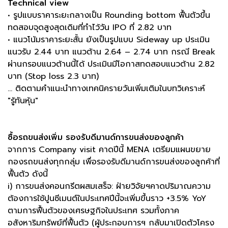
Technical view
• รูปแบบราคาระยะกลางเป็น Rounding bottom ฟื้นตัวขึ้น
ทดสอบจุดสูงสุดเดิมที่ทำไว้วัน IPO ที่ 2.82 บาท
• แนวโน้มราคาระยะสั้น ยังเป็นรูปแบบ Sideway up ประเมิน
แนวรับ 2.44 บาท แนวต้าน 2.64 – 2.74 บาท กรณี Break
ผ่านกรอบแนวต้านนี้ได้ ประเมินมีโอกาสทดสอบแนวต้าน 2.82
บาท (Stop loss 2.3 บาท)
... ติดตามคำแนะนำทางเทคนิครายวันเพิ่มเติมในบทวิเคราะห์
"รู้ทันหุ้น"
ซื้อรถขนส่งเพิ่ม รองรับดีมานด์การขนส่งของลูกค้า
จากการ Company visit คาดปีนี้ MENA เตรียมแผนขยาย
กองรถขนส่งทุกกลุ่ม เพื่อรองรับดีมานด์การขนส่งของลูกค้าที่
ฟื้นตัว ดังนี้
i) การขนส่งคอนกรีตผสมเสร็จ: ฝ่ายวิจัยฯคาดปริมาณความ
ต้องการใช้ปูนซีเมนต์ในประเทศปีนี้จะเพิ่มขึ้นราว +3.5% YoY
ตามการฟื้นตัวของเศรษฐกิจในประเทศ รวมทั้งภาค
อสังหาริมทรัพย์ที่ฟื้นตัว (ผู้ประกอบการฯ กลับมาเปิดตัวโครง